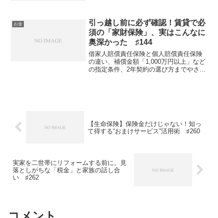
業8時間稼働のうち4～5時間は割いている
と思います。収益は上がっていません
が、案件も増えているの...
引っ越し前に必ず確認！賃貸で必
お金
須の「家財保険」、実はこんなに
奥深かった ♯144
借家人賠償責任保険と個人賠償責任保険
の違い、補償金額「1,000万円以上」など
の指定条件、2年契約の選び方までやさし
く解説賃貸の家財保険は家具・家電の補
償だけではない｜借家人賠償責任保険と
いう要点春の引っ越しシーズン、新生活
の準備に追われる...
【生命保険】保険金だけじゃない！知っ
て得する“おまけサービス”活用術 ♯260
実家を二世帯にリフォームする前に。見
落としがちな「税金」と家族の話し合
い ♯262
コメント