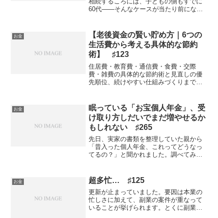
相続するころには、子どもの側もすでに
60代——そんなケースが当たり前になっ
てきました。自分の家も古くなり、子も
独立した頃に、築年数のたった実家がも
う一軒。正直、扱いに困る人は少なくな
【老後資金の賢い貯め方｜6つの
お金
いと思います。「住む・...
生活費から考える具体的な節約
術】 ♯123
住居費・教育費・通信費・食費・交際
費・雑費の具体的な節約術と見直しの優
先順位、続けやすい仕組みづくりまで初
心者向けにやさしく解説老後資金づくり
は支出の棚卸しから｜住居費と教育費と
いう2大固定費の見直し昨今の物価高騰に
眠っている「お宝個人年金」、受
お金
より、老後資金の確保に不...
け取り方しだいでまだ増やせるか
もしれない ♯265
先日、実家の書類を整理していた親から
「昔入った個人年金、これってどうなっ
てるの？」と聞かれました。調べてみる
と、これがなかなかの優れもの。今の感
覚では考えられないほど条件のよい契約
だったのです。同じように、自分や親の
超多忙… ♯125
お金
保険を「とりあえず持って...
更新が止まっていました。要因は本業の
忙しさに加えて、副業の案件が重なって
いることが挙げられます。とくに副業の
方は、記事の監修やデータ入力など、本