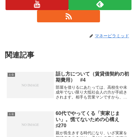
マネーピラミッド
関連記事
話し方について（賃貸借契約の初
お金
期費用） #4
部屋を借りるにあたっては、高校生や未
成年でない限り大抵社会人の方が手続き
されます。相手も営業マンですから、話
し方ひとつ取っても印象の良し悪しが決
まります。初対面でタメ口で話したりす
ると、どのような人間なのか判断され見
60代でやってくる「実家じま
お金
抜かれてしまいます。 ま...
い」。慌てないための心構え
♯270
親が長生きする時代になり、いざ実家を