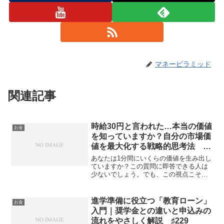
マネーピラミッド
関連記事
時給30円と言われた…本当の価値
お金
を知っていますか？自分の市場価
値を最大化する戦略的思考法
♯218
あなたは1分間にいくらの価値を生み出し
ていますか？この質問に即答できる人は
少ないでしょう。でも、この視点こそ
が、これからの時代を生き抜くための重
要な鍵となるのです。時間という資産を
「投資」に変える発想転換私たちは
進学準備に役立つ「教育ローン」
お金
日々、お金の管理には敏感にな...
入門｜奨学金との違いと申込みの
流れをやさしく解説 ♯229