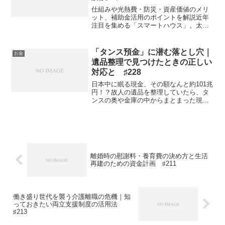
仕組みや光熱費・防災・資産価値のメリ
ット、補助金活用のポイントを解説近年
注目を集める「スマートハウス」。太陽
光発電などで生み出したエネルギーをIT
で賢く管理し、無駄なく使える次世代型
の住まいです。「気になるけれど費用が
「タンス預金」に潜む落とし穴｜
お金
心配」という方も多いは...
遺品整理で見つけたときの正しい
対応と ♯228
日本中に眠る現金、その額なんと約101兆
円！？故人の遺品を整理していたら、タ
ンスの奥や金庫の中からまとまった現金
が出てきた――そんな話、意外と耳にし
ますよね。こうした自宅保管の現金は俗
に「タンス預金」と呼ばれています。日
本銀行が公表した「2...
離婚時の慰謝料・養育費の決め方と生活
再建のための資金計画 ♯211
働き盛り世代を襲う介護離職の危機｜知
っておきたい両立支援制度の活用法
♯213