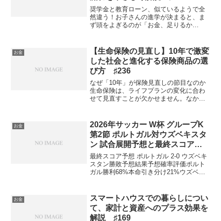
奨学金と教育ローン、似ているようで全
然違う！お子さんの進学が決まると、ま
ず頭をよぎるのが「お金、足りるか
な…」という不安。そんなときに頼れる
代表的な手段が奨学金と教育ローンで
す。奨学金には返さなくてよい「給付
【生命保険の見直し】10年で激変
お金
型」と、卒業後に返済する「貸与型...
した社会と進化する保険商品の選
び方 ♯236
なぜ「10年」が保険見直しの節目なのか
生命保険は、ライフプランの変化に合わ
せて見直すことが欠かせません。なかで
も「10年」は一つの目安。医療技術の進
歩や公的保障の改正に加え、この10年の
日本は経済も制度も大きく揺れ動いた時
2026年サッカー W杯 グループK
お金
代でした。社会の流...
第2節 ポルトガル対ウズベキスタ
ン 試合展開予想と最終スコアに
ついてAI予想しました 番外編
最終スコア予想 ポルトガル 2-0 ウズベキ
♯22
スタン勝敗予想結果予想確率評価ポルト
ガル勝利68%本命引き分け21%ウズベキ
スタンが粘ればウズベキスタン勝利11%
カウンター先制なら大穴本命はポルトガ
ル勝利です。第1節でDRコンゴ相手に1-1
スマートハウスでの暮らしについ
お金
だっ...
て、家計と資産へのプラス効果を
解説 ♯169