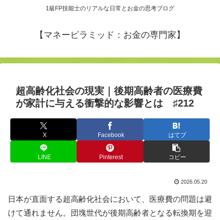
1級FP技能士のリアルな日常とお金の思考ブログ
【マネーピラミッド：お金の専門家】
超高齢化社会の現実｜後期高齢者の医療費
が家計に与える衝撃的な影響とは ♯212
X
Facebook
はてブ
LINE
Pinterest
コピー
2026.05.20
日本が直面する超高齢化社会において、医療費の問題は避
けて通れません。団塊世代が後期高齢者となる転換期を迎