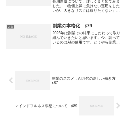
長期国債について、詳しくまとめてみま
した。「物価上昇に負けない運用をした
いが、大きなリスクは取りたくない」と
いうジレンマを感じる方は少なくないで
しょう。これまでインフレ対策の定番と
されてきたのは、ドル建て国債、高配当
副業の本格化 ♯79
お金
の国内株式、全世界株式イ...
2025年は副業での結果にこだわって取り
組んでいきたいと思います。今、調べて
いるのはAIの使用です。どうやら副業で
高額を稼いでいる人の99%はAIを使って
いるようです。私も早速、使用していき
たいと思います！
副業のススメ：AI時代の新しい働き方
♯87
マインドフルネス瞑想について ♯89