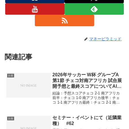
マネーピラミッド
関連記事
2026年サッカー W杯 グループA
お金
第1節 チェコ対南アフリカ 試合展
開予想と最終スコアについてAI予
想しました 番外編♯2
結論：予想スコアチェコ 2-1 南アフリカ
前半：チェコ 1-0 南アフリカ後半：チェ
コ 1-1 南アフリカ最終：チェコ 2-1 南ア
フリカ最もあり得る展開は、チェコがボ
ール保持とセットプレーで優位に進め、
南アフリカが一度カウンターで追いつ
セミナー・イベントにて（近隣業
お金
く...
種） #62