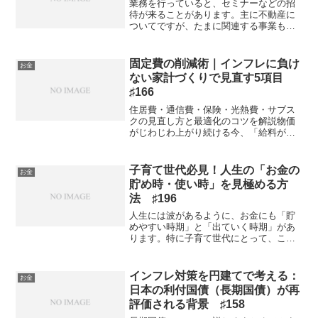
業務を行っていると、セミナーなどの招
待が来ることがあります。主に不動産に
ついてですが、たまに関連する事業もあ
ります。例を挙げるとインターネットや
保険、水廻り設備等の会社が行っている
勉強会などです。 興味がない分野で
固定費の削減術｜インフレに負け
お金
も、話の内容が面白かったり...
ない家計づくりで見直す5項目
♯166
住居費・通信費・保険・光熱費・サブス
クの見直し方と最適化のコツを解説物価
がじわじわ上がり続ける今、「給料がな
かなか追いつかない」と感じる方は多い
のではないでしょうか。こうした時代だ
からこそ、毎月"当たり前"に支払ってい
子育て世代必見！人生の「お金の
お金
る固定費の見直しが、家...
貯め時・使い時」を見極める方
法 ♯196
人生には波があるように、お金にも「貯
めやすい時期」と「出ていく時期」があ
ります。特に子育て世代にとって、この
タイミングを知っているかどうかで将来
の家計が大きく変わってきます。人生に
は4つの「貯金チャンス」がある1. 独身時
インフレ対策を円建てで考える：
お金
代自由にお金を使え...
日本の利付国債（長期国債）が再
評価される背景 ♯158