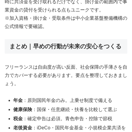
時に共済金を受け取れるだけでなく、掛け金の範囲内で事
業資金の貸付を受けられる点もユニークです。
※加入資格・掛け金・受取条件は中小企業基盤整備機構の
公式情報で要確認。
まとめ｜早めの行動が未来の安心をつくる
フリーランスは自由度が高い反面、社会保障の手薄さを自
力でカバーする必要があります。要点を整理しておきまし
ょう。
年金
：原則国民年金のみ。上乗せ制度で備える
健康保険
：国保・任意継続・扶養を比較して選ぶ
税金
：確定申告は必須。青色申告・控除で節税
老後資金
：iDeCo・国民年金基金・小規模企業共済を