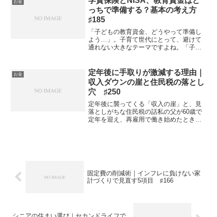
学資保険とNISA、教育資金はど
お金
だっ...
っちで準備する？基本の考え方
♯185
「子どもの教育資金、どうやって準備し
よう…」。子育て世代にとって、避けて
通れない大きなテーマですよね。「子ど
もの教育資金、どうやって準備しよ
う…」。子育て世代にとって、避けて通
れない大きなテーマですよね。代表的な
定年後に手取りが激減する理由｜
お金
選択肢が、昔ながらの学資保険...
収入ダウンの崖と住民税の落とし
穴 ♯250
定年後に襲ってくる「収入の崖」と、見
落としがちな住民税の話私の父が60歳で
定年を迎え、再雇用で働き始めたとき、
最初の給与明細を見て絶句していたのを
今でも覚えています。「これ、何かの間
違いじゃないか?」と。現役時代の半分以
下になった手取り額。...
固定費の削減術｜インフレに負けない家
計づくりで見直す5項目 ♯166
シニアの住まい選び｜セカンドライフで