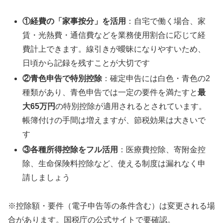
①経費の「家事按分」を活用
：自宅で働く場合、家
賃・光熱費・通信費などを業務使用割合に応じて経
費計上できます。線引きが曖昧になりやすいため、
日頃から記録を残すことが大切です
②青色申告で特別控除
：確定申告には白色・青色の2
種類があり、青色申告では一定の要件を満たすと
最
大65万円
の特別控除が適用されるとされています。
帳簿付けの手間は増えますが、節税効果は大きいで
す
③各種所得控除をフル活用
：医療費控除、寄附金控
除、生命保険料控除など、使える制度は漏れなく申
請しましょう
※控除額・要件（電子申告等の条件含む）は変更される場
合があります。国税庁の公式サイトで要確認。