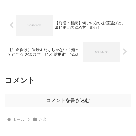
暮れました。そこで、自分なりに選び方
の筋道を整理してみたので、...
【終活・相続】悔いのないお墓選びと、
墓じまいの進め方 ♯258
【生命保険】保険金だけじゃない！知っ
て得する“おまけサービス”活用術 ♯260
コメント
コメントを書き込む
ホーム
お金