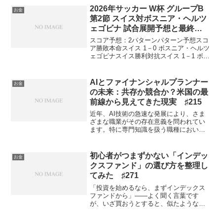
（働いた）」と回答。その理由のトップ
2026年サッカー W杯 グループB
お金
は「生活の糧を得るた...
第2節 スイス対ボスニア・ヘルツ
ェゴビナ 試合展開予想と最終ス
コアについてAI予想しました 番
スコア予想：2パターンパターン予想スコ
外編♯3
ア勝敗本命スイス 1－0 ボスニア・ヘルツ
ェゴビナスイス勝利対抗スイス 1－1 ボス
ニア・ヘルツェゴビナ引き分けパターン
1：スイス 1－0 ボスニア・ヘルツェゴビ
ナ勝敗予想スイスがボール保持と中盤の
AIとファイナンシャルプランナー
お金
強度...
の未来：共存か競合か？米国の最
前線から見えてきた現実 ♯215
近年、AI技術の急速な発展により、さま
ざまな職業がその存在意義を問われてい
ます。特に専門知識を扱う職種におい
て、この変化は顕著に現れており、ファ
イナンシャルプランナー（FP）業界も例
外ではありません。米国のFP業界から届
初心者がつまずかない「インデッ
お金
いた最新の動向を踏ま...
クスファンド」の選び方を整理し
てみた ♯271
「投資を始めるなら、まずインデックス
ファンドから」——よく聞く言葉です
が、いざ買おうとすると、似たような商
品がずらりと並んでいて面食らいます。
私も最初はどれを選べばいいのか途方に