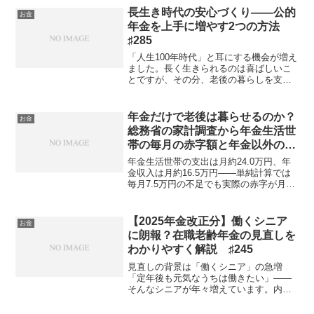
長生き時代の安心づくり――公的
お金
年金を上手に増やす2つの方法
♯285
「人生100年時代」と耳にする機会が増え
ました。長く生きられるのは喜ばしいこ
とですが、その分、老後の暮らしを支え
るお金への備えが欠かせません。ここで
頼りになるのが公的年金です。実はこ
れ、単なる貯蓄ではなく、長生きや物価
年金だけで老後は暮らせるのか？
お金
上昇のリスクに備える「...
総務省の家計調査から年金生活世
帯の毎月の赤字額と年金以外の収
入源の内訳、20年間の貯蓄取り崩
年金生活世帯の支出は月約24.0万円、年
し額をリアルな数字で検証し、今
金収入は月約16.5万円——単純計算では
毎月7.5万円の不足でも実際の赤字が月約
からできる備えを整理します
3.8万円にとどまる理由を家計調査の数字
♯155
から読み解きます「老後の生活費は年金
だけで足りるのか」という不安は、リタ
【2025年金改正分】働くシニア
お金
イア間近...
に朗報？在職老齢年金の見直しを
わかりやすく解説 ♯245
見直しの背景は「働くシニア」の急増
「定年後も元気なうちは働きたい」——
そんなシニアが年々増えています。内閣
府の調査では、60〜69歳の半数以上
（52.5％）が「65歳を超えても働きたい