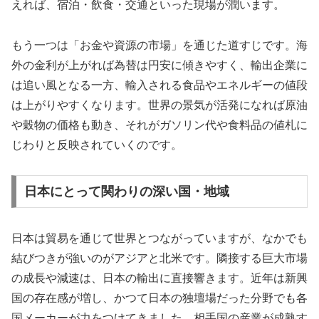
えれば、宿泊・飲食・交通といった現場が潤います。
もう一つは「お金や資源の市場」を通じた道すじです。海
外の金利が上がれば為替は円安に傾きやすく、輸出企業に
は追い風となる一方、輸入される食品やエネルギーの値段
は上がりやすくなります。世界の景気が活発になれば原油
や穀物の価格も動き、それがガソリン代や食料品の値札に
じわりと反映されていくのです。
日本にとって関わりの深い国・地域
日本は貿易を通じて世界とつながっていますが、なかでも
結びつきが強いのがアジアと北米です。隣接する巨大市場
の成長や減速は、日本の輸出に直接響きます。近年は新興
国の存在感が増し、かつて日本の独壇場だった分野でも各
国メーカーが力をつけてきました。相手国の産業が成熟す