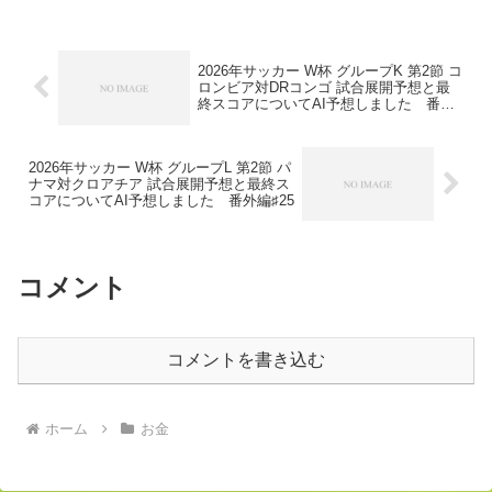
断能力を失うと、たとえ家族でも本人名
義の預金を引き出したり、...
2026年サッカー W杯 グループK 第2節 コ
ロンビア対DRコンゴ 試合展開予想と最
終スコアについてAI予想しました 番外
編♯23
2026年サッカー W杯 グループL 第2節 パ
ナマ対クロアチア 試合展開予想と最終ス
コアについてAI予想しました 番外編♯25
コメント
コメントを書き込む
ホーム
お金