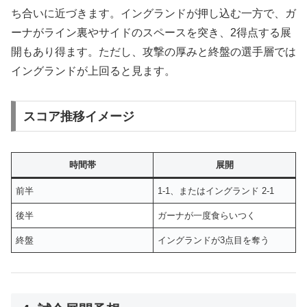
ち合いに近づきます。イングランドが押し込む一方で、ガ
ーナがライン裏やサイドのスペースを突き、2得点する展
開もあり得ます。ただし、攻撃の厚みと終盤の選手層では
イングランドが上回ると見ます。
スコア推移イメージ
時間帯
展開
前半
1-1、またはイングランド 2-1
後半
ガーナが一度食らいつく
終盤
イングランドが3点目を奪う