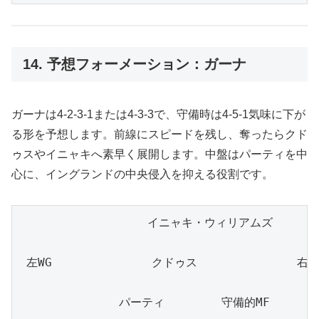
14. 予想フォーメーション：ガーナ
ガーナは4-2-3-1または4-3-3で、守備時は4-5-1気味に下が
る形を予想します。前線にスピードを残し、奪ったらクド
ゥスやイニャキへ素早く展開します。中盤はパーティを中
心に、イングランドの中央侵入を抑える役割です。
                  イニャキ・ウィリアムズ

 左WG              クドゥス              右WG
              パーティ        守備的MF
