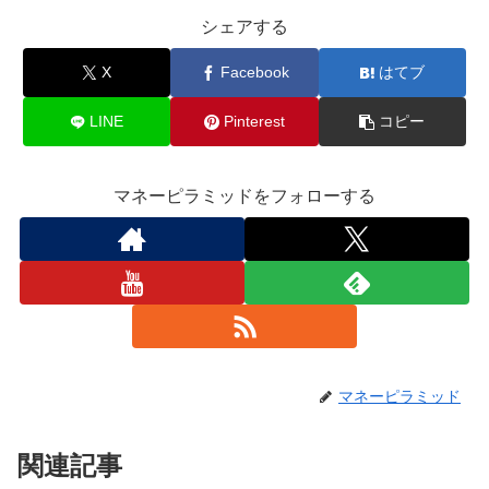
シェアする
X
Facebook
はてブ
LINE
Pinterest
コピー
マネーピラミッドをフォローする
マネーピラミッド
関連記事