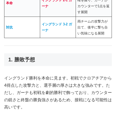
イングランド 2-1 ガ
権を握り、ガーナが
本命
ーナ
カウンターで1点を返
す展開
両チームの攻撃力が
イングランド 3-2 ガ
対抗
出て、後半に撃ち合
ーナ
い気味になる展開
1. 勝敗予想
イングランド勝利を本命に見ます。初戦でクロアチアから
4得点した攻撃力と、選手層の厚さは大きな強みです。た
だし、ガーナも初戦を劇的勝利で飾っており、カウンター
の鋭さと終盤の勝負強さがあるため、接戦になる可能性は
高いです。