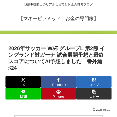
1級FP技能士のリアルな日常とお金の思考ブログ
【マネーピラミッド：お金の専門家】
2026年サッカー W杯 グループL 第2節 イ
ングランド対ガーナ 試合展開予想と最終
スコアについてAI予想しました 番外編
♯24
X
Facebook
はてブ
LINE
Pinterest
コピー
2026.06.19