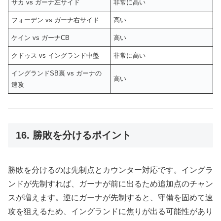
サカ vs ガーナ左サイド
非常に高い
フォーデン vs ガーナ右サイド
高い
ケイン vs ガーナCB
高い
クドゥス vs イングランド中盤
非常に高い
イングランドSB裏 vs ガーナの
高い
速攻
16. 勝敗を分けるポイント
勝敗を分けるのは先制点とカウンター対応です。イングラ
ンドが先制すれば、ガーナが前に出るため追加点のチャン
スが増えます。逆にガーナが先制すると、守備を固めて速
攻を狙えるため、イングランドに焦りが出る可能性があり