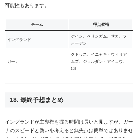
可能性もあります。
チーム
得点候補
ケイン、ベリンガム、サカ、フ
イングランド
ォーデン
クドゥス、イニャキ・ウィリア
ガーナ
ムズ、ジョルダン・アイェウ、
CB
18. 最終予想まとめ
イングランドが主導権を握る時間は長いと見ますが、ガー
ナのスピードと勢いを考えると無失点は簡単ではありませ