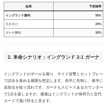
結果
予想確率
イングランド勝利
58%
引き分け
24%
ガーナ勝利
18%
2. 本命シナリオ：イングランド 2-1 ガーナ
イングランドがボールを握り、サイド攻撃とセットプレー
で試合を進める展開を想定します。前半に先制し、後半に
追加点を狙う流れです。ガーナもスピードあるカウンター
で1点を返しますが、最後はイングランドが保持力と交代
カードで逃げ切ると見ます。