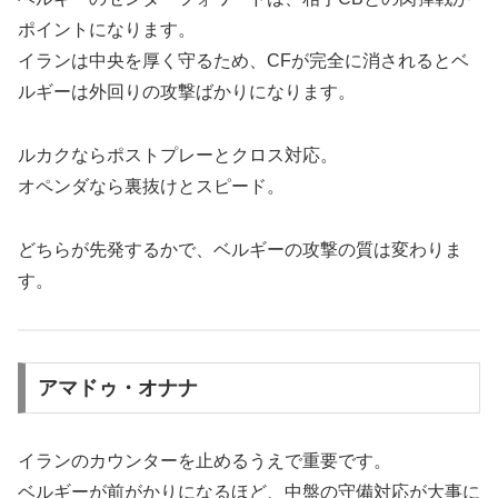
ポイントになります。
イランは中央を厚く守るため、CFが完全に消されるとベ
ルギーは外回りの攻撃ばかりになります。
ルカクならポストプレーとクロス対応。
オペンダなら裏抜けとスピード。
どちらが先発するかで、ベルギーの攻撃の質は変わりま
す。
アマドゥ・オナナ
イランのカウンターを止めるうえで重要です。
ベルギーが前がかりになるほど、中盤の守備対応が大事に