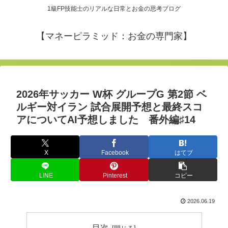
1級FP技能士のリアルな日常とお金の思考ブログ
【マネーピラミッド：お金の専門家】
2026年サッカー W杯 グループG 第2節 ベ
ルギー対イラン 試合展開予想と最終スコ
アについてAI予想しました 番外編♯14
X
Facebook
はてブ
LINE
Pinterest
コピー
2026.06.19
目次