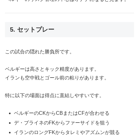
5. セットプレー
この試合の隠れた勝負所です。
ベルギーは高さとキック精度があります。
イランも空中戦とゴール前の粘りがあります。
特に以下の場面は得点に直結しやすいです。
ベルギーのCKからCBまたはCFが合わせる
デ・ブライネのFKからファーサイドを狙う
イランのロングFKからタレミやアズムンが競る