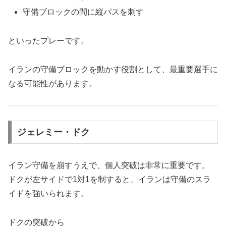
守備ブロックの間に縦パスを刺す
といったプレーです。
イランの守備ブロックを動かす役割として、最重要選手に
なる可能性があります。
ジェレミー・ドク
イラン守備を崩すうえで、個人突破は非常に重要です。
ドクが左サイドで1対1を制すると、イランは守備のスラ
イドを強いられます。
ドクの突破から