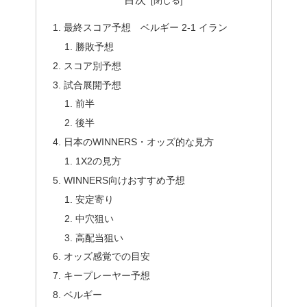
最終スコア予想 ベルギー 2-1 イラン
勝敗予想
スコア別予想
試合展開予想
前半
後半
日本のWINNERS・オッズ的な見方
1X2の見方
WINNERS向けおすすめ予想
安定寄り
中穴狙い
高配当狙い
オッズ感覚での目安
キープレーヤー予想
ベルギー