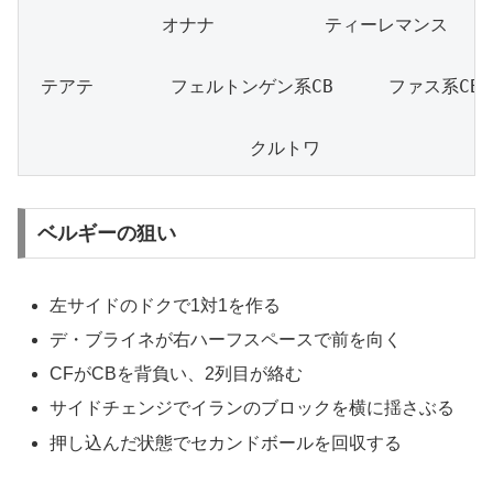
            オナナ          ティーレマンス

 テアテ       フェルトンゲン系CB     ファス系CB 
                    クルトワ
ベルギーの狙い
左サイドのドクで1対1を作る
デ・ブライネが右ハーフスペースで前を向く
CFがCBを背負い、2列目が絡む
サイドチェンジでイランのブロックを横に揺さぶる
押し込んだ状態でセカンドボールを回収する