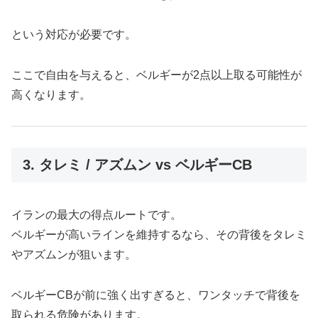
という対応が必要です。
ここで自由を与えると、ベルギーが2点以上取る可能性が
高くなります。
3. タレミ / アズムン vs ベルギーCB
イランの最大の得点ルートです。
ベルギーが高いラインを維持するなら、その背後をタレミ
やアズムンが狙います。
ベルギーCBが前に強く出すぎると、ワンタッチで背後を
取られる危険があります。