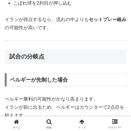
こぼれ球を2列目が押し込む
イランが得点するなら、流れの中よりも
セットプレー絡み
の可能性が高いです。
試合の分岐点
ベルギーが先制した場合
ベルギー勝利の可能性がかなり高まります。
イランが前に出るため、ベルギーはカウンターで2点目を
狙えます。
ホーム
検索
トップ
サイドバー