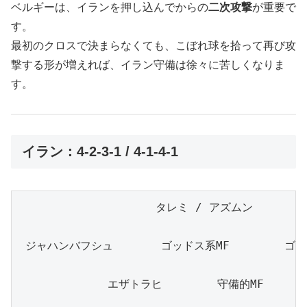
ベルギーは、イランを押し込んでからの
二次攻撃
が重要で
す。
最初のクロスで決まらなくても、こぼれ球を拾って再び攻
撃する形が増えれば、イラン守備は徐々に苦しくなりま
す。
イラン：4-2-3-1 / 4-1-4-1
                    タレミ / アズムン

 ジャハンバフシュ       ゴッドス系MF        ゴリ
             エザトラヒ        守備的MF
