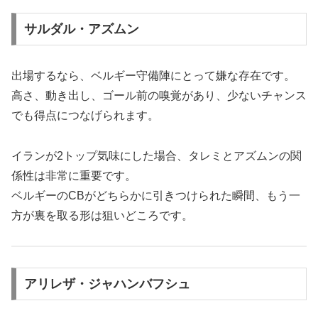
サルダル・アズムン
出場するなら、ベルギー守備陣にとって嫌な存在です。
高さ、動き出し、ゴール前の嗅覚があり、少ないチャンス
でも得点につなげられます。
イランが2トップ気味にした場合、タレミとアズムンの関
係性は非常に重要です。
ベルギーのCBがどちらかに引きつけられた瞬間、もう一
方が裏を取る形は狙いどころです。
アリレザ・ジャハンバフシュ