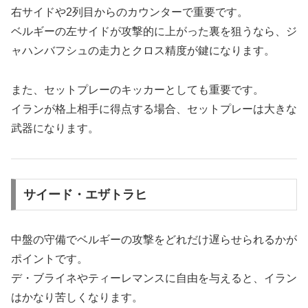
右サイドや2列目からのカウンターで重要です。
ベルギーの左サイドが攻撃的に上がった裏を狙うなら、ジ
ャハンバフシュの走力とクロス精度が鍵になります。
また、セットプレーのキッカーとしても重要です。
イランが格上相手に得点する場合、セットプレーは大きな
武器になります。
サイード・エザトラヒ
中盤の守備でベルギーの攻撃をどれだけ遅らせられるかが
ポイントです。
デ・ブライネやティーレマンスに自由を与えると、イラン
はかなり苦しくなります。