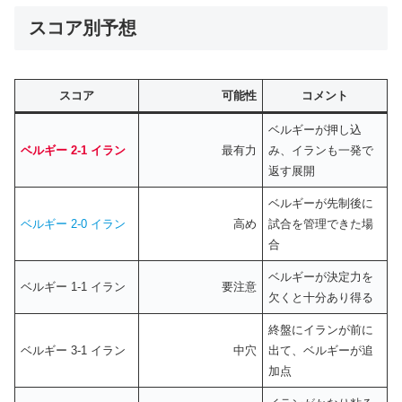
スコア別予想
スコア
可能性
コメント
ベルギーが押し込
ベルギー 2-1 イラン
最有力
み、イランも一発で
返す展開
ベルギーが先制後に
ベルギー 2-0 イラン
高め
試合を管理できた場
合
ベルギーが決定力を
ベルギー 1-1 イラン
要注意
欠くと十分あり得る
終盤にイランが前に
ベルギー 3-1 イラン
中穴
出て、ベルギーが追
加点