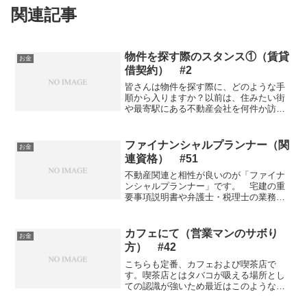
関連記事
物件を探す際のスタンス①（賃貸
お金
借契約） #2
皆さんは物件を探す際に、どのような手
順から入りますか？以前は、住みたい街
や最寄駅にある不動産会社を何件か訪問
して掘り出し物がないか、探したことが
ある方も多いと思います。 結論から言う
と、今の時代は【インターネットで検索
ファイナンシャルプランナー（関
お金
する】が正解です。なぜ...
連資格） #51
不動産関連と相性が良いのが「ファイナ
ンシャルプランナー」です。 宅建の重
要事項説明書や弁護士・税理士の業務な
どの独占業務は特に無いのですが、宅建
とのダブルライセンスで効果を発揮する
と言われています。一口にファイナンシ
カフェにて（営業マンのサボり
お金
ャルプランナーと言っても...
方） #42
こちらも定番、カフェおよび喫茶店で
す。喫茶店とはタバコが吸える場所とし
ての認識が強いため最近はこのような呼
び方をすることは少ないので、カフェで