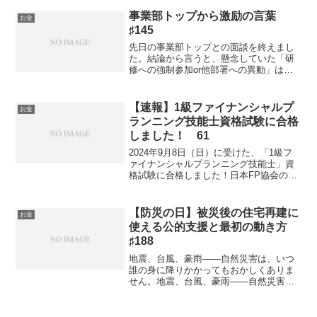
統一しようと思います。私は「スタバ」
と「コメダ」が同率1位といってもいいく
事業部トップから激励の言葉
お金
らい使用頻度が高いですが...
♯145
先日の事業部トップとの面談を終えまし
た。結論から言うと、懸念していた「研
修への強制参加or他部署への異動」はど
ちらもありませんでした。事前に悪い結
果について、いろいろシミュレーション
をしていたので、どのパターンが来るの
【速報】1級ファイナンシャルプ
お金
か構えていましたが、結...
ランニング技能士資格試験に合格
しました！ 61
2024年9月8日（日）に受けた、「1級フ
ァイナンシャルプランニング技能士」資
格試験に合格しました！日本FP協会のHP
にて確認できました。本日現在で、まだ
合格証書は届いていません。。。合格者
の話によるとA3の大きい証書が届くとい
【防災の日】被災後の住宅再建に
お金
うことなので...
使える公的支援と最初の動き方
♯188
地震、台風、豪雨——自然災害は、いつ
誰の身に降りかかってもおかしくありま
せん。地震、台風、豪雨——自然災害
は、いつ誰の身に降りかかってもおかし
くありません。万が一ご自宅が被害を受
けたとき、その後の生活再建をスムーズ