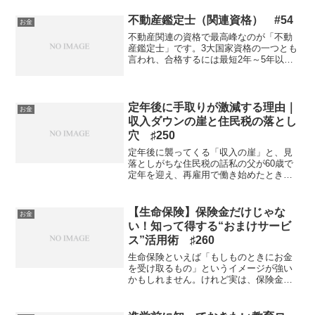
私も一度そのような雰囲気の職場にいた
ことがありますが、長く居...
不動産鑑定士（関連資格） #54
お金
不動産関連の資格で最高峰なのが「不動
産鑑定士」です。3大国家資格の一つとも
言われ、合格するには最短2年～5年以上
かかります。各種学校でも合格までのコ
ースを見ると50万円前後の費用がかかる
通り、合格までの道のりは果てしなく遠
いです。試験は短答...
定年後に手取りが激減する理由｜
お金
収入ダウンの崖と住民税の落とし
穴 ♯250
定年後に襲ってくる「収入の崖」と、見
落としがちな住民税の話私の父が60歳で
定年を迎え、再雇用で働き始めたとき、
最初の給与明細を見て絶句していたのを
今でも覚えています。「これ、何かの間
違いじゃないか?」と。現役時代の半分以
【生命保険】保険金だけじゃな
お金
下になった手取り額。...
い！知って得する“おまけサービ
ス”活用術 ♯260
生命保険といえば「もしものときにお金
を受け取るもの」というイメージが強い
かもしれません。けれど実は、保険金と
は別に、契約していること自体で使える
便利なサービスがついていることをご存
じでしょうか。これがいわゆる「付帯サ