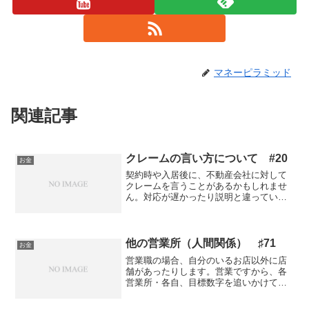
マネーピラミッド
関連記事
クレームの言い方について #20
お金
契約時や入居後に、不動産会社に対して
クレームを言うことがあるかもしれませ
ん。対応が遅かったり説明と違っていた
り、こちらが思っていることと違う進み
方をした場合に起きる感情から電話ない
しメールで状況を伝える際の注意点を挙
げておきます。 まずクレ...
他の営業所（人間関係） ♯71
お金
営業職の場合、自分のいるお店以外に店
舗があったりします。営業ですから、各
営業所・各自、目標数字を追いかけてい
ます。給与体系が歩合制の場合は人間関
係がギクシャクすることも多いようで、