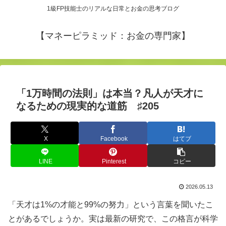
1級FP技能士のリアルな日常とお金の思考ブログ
【マネーピラミッド：お金の専門家】
「1万時間の法則」は本当？凡人が天才に
なるための現実的な道筋 ♯205
X
Facebook
はてブ
LINE
Pinterest
コピー
2026.05.13
「天才は1%の才能と99%の努力」という言葉を聞いたこ
とがあるでしょうか。実は最新の研究で、この格言が科学