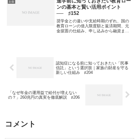
進学前に知っておきたい教育ロー
お金
ービス」。意外と知られて...
ンの基本と賢い活用ポイント
── ♯152
奨学金との違いや支給時期のずれ、国の
教育ローンの借入限度額と返済期間、元
金据置の仕組み、申し込みから融資まで
にかかる期間まで整理し、無理のない教
育資金計画の立て方を考えます奨学金と
教育ローンの違いと支給時期のギャップ
お子さんの進学が決まると...
認知症になる前に知っておきたい「民事
信託」という選択肢｜家族の財産を守る
新しい仕組み ♯204
「なぜ年金の運用益で給付が増えない
の？」260兆円の真実を徹底解説 ♯206
コメント