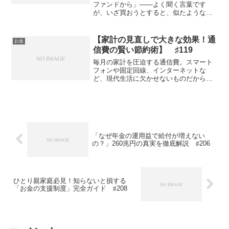
ファンドから」——よく聞く言葉です
が、いざ買おうとすると、似たような商
品がずらりと並んでいて面食らいます。
私も最初はどれを選べばいいのか途方に
暮れました。そこで、自分なりに選び方
【家計の見直しで大きな効果！通
お金
の筋道を整理してみたので、...
信費の賢い節約術】 ♯119
毎月の家計を圧迫する通信費。スマート
フォンや固定回線、インターネットな
ど、現代生活に欠かせないものだからこ
そ、賢く見直して効果的に節約しましょ
う。今回は、誰でも実践できる通信費の
見直しポイントを5つご紹介します。携帯
電話料金プランの最適化多...
「なぜ年金の運用益で給付が増えない
の？」260兆円の真実を徹底解説 ♯206
ひとり親家庭必見！知らないと損する
「お金の支援制度」完全ガイド ♯208