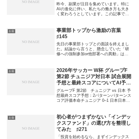
昨今、副業が注目を集めています。特に
AIの進化に伴い、私たちの働き方も大き
く変わろうとしています。この記事で
は、副業としてのWebライターについ
て、パソコンを利用した具体的な方法や
フィールド、さらには確定申告やフリー
事業部トップから激励の言葉
お金
ランス独立の心得などをご...
♯145
先日の事業部トップとの面談を終えまし
た。結論から言うと、懸念していた「研
修への強制参加or他部署への異動」はど
ちらもありませんでした。事前に悪い結
果について、いろいろシミュレーション
をしていたので、どのパターンが来るの
2026年サッカー W杯 グループF
お金
か構えていましたが、結...
第2節 チュニジア対日本 試合展開
予想と最終スコアについてAI予想
しました 番外編♯13
グループF 第2節 チュニジア vs 日本 予
想最終スコア予想：2パターンパターンス
コア評価本命チュニジア 0–1 日本日本が
主導権を握り、堅く勝ち切る展開対抗チ
ュニジア 0–2 日本後半に追加点を奪い、
試合を締める展開1. 勝敗予想日本勝...
初心者がつまずかない「インデッ
お金
クスファンド」の選び方を整理し
てみた ♯271
「投資を始めるなら、まずインデックス