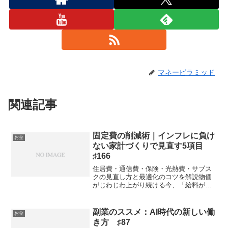
マネーピラミッド
関連記事
固定費の削減術｜インフレに負け
お金
ない家計づくりで見直す5項目
♯166
住居費・通信費・保険・光熱費・サブス
クの見直し方と最適化のコツを解説物価
がじわじわ上がり続ける今、「給料がな
かなか追いつかない」と感じる方は多い
のではないでしょうか。こうした時代だ
からこそ、毎月"当たり前"に支払ってい
副業のススメ：AI時代の新しい働
お金
る固定費の見直しが、家...
き方 ♯87