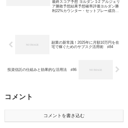
AI予想しました 番外編♯21
最終スコア予想 ヨルダン 1-2 アルジェリ
ア勝敗予想結果予想確率評価ヨルダン勝
利22%カウンター・セットプレー成功な
ら引き分け30%1-1はかなり現実的アルジ
ェリア勝利48%やや本命本命はアルジェ
リア勝利です。ただし、ヨルダンは守備
組織と...
副業の新常識！2025年に月額10万円を在
宅で稼ぐためのサブスク活用術 ♯84
投資信託の仕組みと効果的な活用法 ♯86
コメント
コメントを書き込む