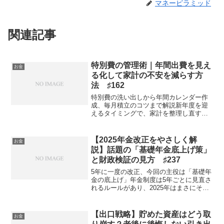
マネーピラミッド
関連記事
特別費の管理術｜年間出費を見え
お金
る化して家計の不安を減らす方
法 ♯162
特別費の洗い出しから年間カレンダー作
成、毎月積立のコツまで解説新年度を迎
えるタイミングで、家計を整理し直す人
は少なくありません。毎月の固定費や食
費は把握できていても、不定期に発生す
る大きな出費「特別費」には意外と無防
【2025年金改正をやさしく解
お金
備なものです。本記事では...
説】話題の「基礎年金底上げ策」
と財政検証の見方 ♯237
5年に一度の改正、今回の主役は「基礎年
金の底上げ」年金制度は5年ごとに見直さ
れるルールがあり、2025年はまさにその
改正の年。6月13日に「年金制度改革法」
が成立しました。今回の最大の焦点とな
ったのが、すべての人が老後に受け取る
【出口戦略】貯めた資産はどう取
お金
老齢基礎年金...