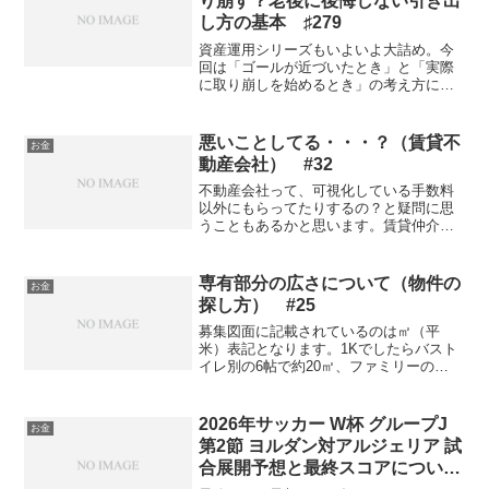
り崩す？老後に後悔しない引き出
し方の基本 ♯279
資産運用シリーズもいよいよ大詰め。今
回は「ゴールが近づいたとき」と「実際
に取り崩しを始めるとき」の考え方につ
いて、私がお客様にお伝えしているポイ
ントをまとめてみました。せっかく増や
した資産も、出口を誤ると一気に目減り
悪いことしてる・・・？（賃貸不
お金
してしまうので、ここはし...
動産会社） #32
不動産会社って、可視化している手数料
以外にもらってたりするの？と疑問に思
うこともあるかと思います。賃貸仲介で
は、「仲介手数料」として成約したお部
屋の賃料（共益費除く）の1ヶ月+税が請
求されます。中には「仲介手数料半額」
専有部分の広さについて（物件の
お金
「仲介手数料無料」を謳...
探し方） #25
募集図面に記載されているのは㎡（平
米）表記となります。1Kでしたらバスト
イレ別の6帖で約20㎡、ファミリーの
3LDKタイプだと60㎡～さまざまな広さが
あり、物件選びには欠かせない要素とな
ります。 単身者なら、だいたいの広さ
2026年サッカー W杯 グループJ
お金
は想像できるのです...
第2節 ヨルダン対アルジェリア 試
合展開予想と最終スコアについて