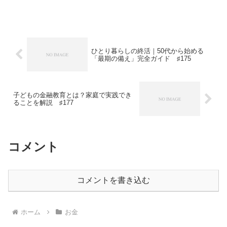
うか。実は、この答えに絶対的な正解は
ありません。なぜなら、最適な選択は一
人ひとりのライフスタイルや価値観によ
って大きく変わるからです...
ひとり暮らしの終活｜50代から始める
「最期の備え」完全ガイド ♯175
子どもの金融教育とは？家庭で実践でき
ることを解説 ♯177
コメント
コメントを書き込む
ホーム
お金