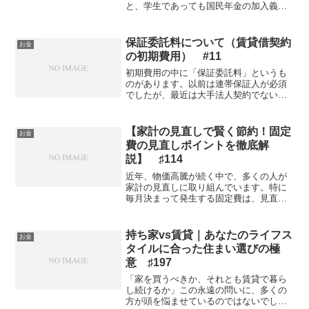
と、学生であっても国民年金の加入義務
が生じます。とはいえ在学中に毎月の保
険料を払い続けるのは現実的に厳しく、
その負担を軽くしてくれるのが「学生納
保証委託料について（賃貸借契約
お金
付特例制度」です。この制度...
の初期費用） #11
初期費用の中に「保証委託料」というも
のがあります。以前は連帯保証人が必須
でしたが、最近は大手法人契約でない限
り、保証会社加入が9割以上を占めます。
主に賃料の支払いが滞った場合に、立て
替えて貸主へ送金するため貸主側は入金
【家計の見直しで賢く節約！固定
お金
遅れの心配はありません...
費の見直しポイントを徹底解
説】 ♯114
近年、物価高騰が続く中で、多くの人が
家計の見直しに取り組んでいます。特に
毎月決まって発生する固定費は、見直す
ことで大きな節約効果が期待できます。
今回は、主な固定費の見直しポイントに
ついて詳しく解説していきます。■住居費
持ち家vs賃貸｜あなたのライフス
お金
の見直し住居費は家計の...
タイルに合った住まい選びの極
意 ♯197
「家を買うべきか、それとも賃貸で暮ら
し続けるか」この永遠の問いに、多くの
方が頭を悩ませているのではないでしょ