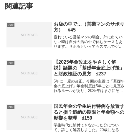
関連記事
お店の中で…（営業マンのサボり
お金
方） #45
疲れている営業マンの場合、外に出てい
ない時は自分の店の中で休むケースもあ
ります。サボるといってもスマホでゲー
ムなんかはできないので、だいたいパソ
コンを使用したサボりになります。一般
的にはネットサーフィンをしたり、ショ
【2025年金改正をやさしく解
お金
ッピングの下調べをしたり...
説】話題の「基礎年金底上げ策」
と財政検証の見方 ♯237
5年に一度の改正、今回の主役は「基礎年
金の底上げ」年金制度は5年ごとに見直さ
れるルールがあり、2025年はまさにその
改正の年。6月13日に「年金制度改革法」
が成立しました。今回の最大の焦点とな
ったのが、すべての人が老後に受け取る
国民年金の学生納付特例を放置す
お金
老齢基礎年金...
ると損？追納の期限と年金額への
影響を整理 ♯159
学生時代に納付できなかった分につい
て、詳しく解説しました。20歳になる