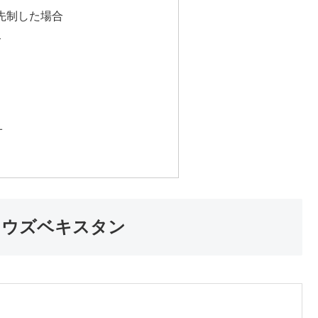
先制した場合
合
オ
0 ウズベキスタン