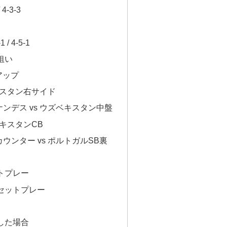
4-3-3
 4-5-1
狙い
アップ
ベキスタン右サイド
ナンデス vs ウズベキスタン中盤
ズベキスタンCB
カウンター vs ポルトガルSB裏
トプレー
セットプレー
した場合