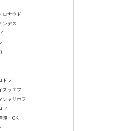
・ロナウド
ナンデス
バ
ン
ロ
ロドフ
イズラエフ
マシャリポフ
ロフ
備陣・GK
ン