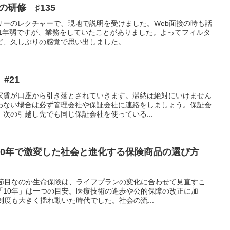
の研修 ♯135
リーのレクチャーで、現地で説明を受けました。Web面接の時も話
も1年弱ですが、業務をしていたことがありました。よってフィルタ
、久しぶりの感覚で思い出しました。...
#21
家賃が口座から引き落とされていきます。滞納は絶対にいけません
わない場合は必ず管理会社や保証会社に連絡をしましょう。保証会
次の引越し先でも同じ保証会社を使っている...
10年で激変した社会と進化する保険商品の選び方
の節目なのか生命保険は、ライフプランの変化に合わせて見直すこ
「10年」は一つの目安。医療技術の進歩や公的保障の改正に加
制度も大きく揺れ動いた時代でした。社会の流...