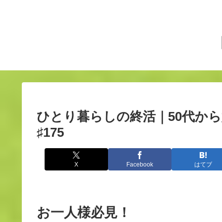
ひとり暮らしの終活｜50代か
♯175
X
Facebook
はてブ
お一人様必見！