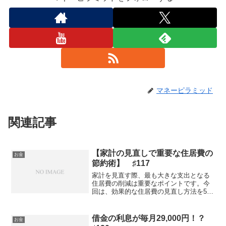
マネーピラミッド
関連記事
【家計の見直しで重要な住居費の
お金
節約術】 ♯117
家計を見直す際、最も大きな支出となる
住居費の削減は重要なポイントです。今
回は、効果的な住居費の見直し方法を5つ
の観点から詳しく解説します。賃貸物件
の見直し住居費の中で最も大きな割合を
占めるのが家賃です。現在の家賃が収入
借金の利息が毎月29,000円！？
お金
の30%を超えている場...