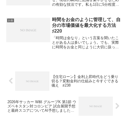
の有効な技法です。私も1日に5分程度で
すが、取り入れています。やり始めてす
ぐに、思考がクリアになるなど効果を実
感できました。ご存じの方も多いと思い
時間をお金のように管理して、自
お金
ますが、念のため以下に...
分の市場価値を最大化する方法
♯220
「時間は金なり」という言葉を聞いたこ
とがある人は多いでしょう。でも、実際
に時間をお金と同じように大切に扱って
いる人はどれくらいいるでしょうか？今
回は、時間管理の視点から自分の価値を
高める具体的な方法について解説してい
きます。時間管理にも「家...
【住宅ローン】金利上昇時代をどう乗り
切る？変動金利の仕組みと今すぐできる
備え ♯238
2026年サッカー W杯 グループK 第1節 ウ
ズベキスタン対コロンビア 試合展開予想
と最終スコアについてAI予想しました
番外編♯1