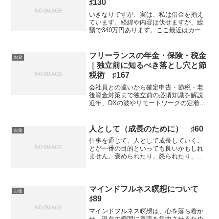
♯130
いきなりですが、実は、私は借金を抱え
ています。経緯や内容は伏せますが、総
額で340万円あります。ここ最近はカード
の支払いが厳しくなってきたので、色々
調べていたら楽天カードのキャッシング
が目に入りました。そこには「金利優遇
フリーランスの年金・保険・税金
お金
中」の文字が。通常は...
｜独立前に知るべき落とし穴と節
税術 ♯167
会社員との違いから確定申告・節税・老
後資金対策まで独立前の必須知識を解説
近年、DXの波やリモートワークの定着を
背景に、20〜40代を中心にフリーランス
へ転身する人が増えています。自由な働
き方は魅力的ですが、会社員時代とはお
人として（成長のために） ♯60
お金
金の仕組みがガラッ...
仕事を通じて、人として成長していくこ
とが一番の目的といっても良いかもしれ
ません。褒められたり、怒られたり、時
にはこちらから主張したり、それを周り
が聞いていたり、仕事をしていると日々
そのような場面に出くわすことがありま
す。 どんな感情であれ、...
マインドフルネス瞑想について
お金
♯89
マインドフルネス瞑想は、心を落ち着か
せ、現在の瞬間に意識を集中させるため