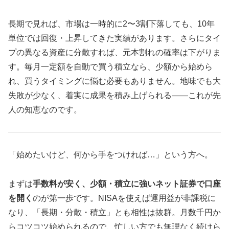
長期で見れば、市場は一時的に2〜3割下落しても、10年
単位では回復・上昇してきた実績があります。さらにタイ
プの異なる資産に分散すれば、元本割れの確率は下がりま
す。毎月一定額を自動で買う積立なら、少額から始めら
れ、買うタイミングに悩む必要もありません。地味でも大
失敗が少なく、着実に成果を積み上げられる——これが先
人の知恵なのです。
「始めたいけど、何から手をつければ…」という方へ。
まずは
手数料が安く、少額・積立に強いネット証券で口座
を開く
のが第一歩です。NISAを使えば運用益が非課税に
なり、「長期・分散・積立」とも相性は抜群。月数千円か
らコツコツ始められるので、忙しい方でも無理なく続けら